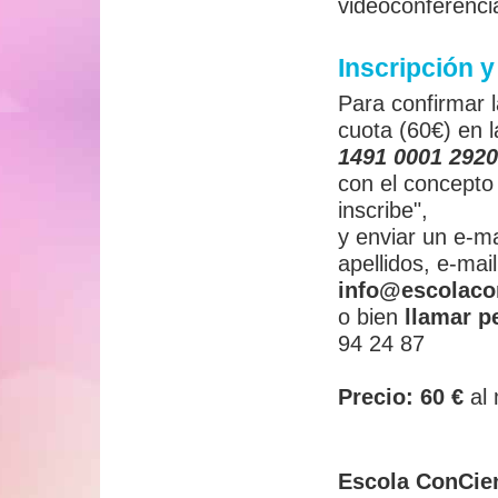
videoconferenci
Inscripción y
Para confirmar l
cuota (60€) en 
1491 0001 292
con el concepto
inscribe",
y enviar un e-m
apellidos, e-mai
info@escolaco
o bien
llamar p
94 24 87
Precio: 60 €
al
Escola ConCie