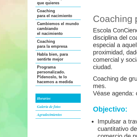
que quieres
Coaching
para el nacimiento
Coaching 
Cambiemos el mundo
cambiando
Escola ConCienc
el nacimiento
disciplina del c
Coaching
especial a aque
para la empresa
proximidad, dado
Habla bien, para
comercial y soci
sentirte mejor
ciudad.
Programa
personalizado.
Pídenoslo, te lo
Coaching de gru
hacemos a medida
mes.
Véase agenda: c
Horarios
Galería de fotos
Objectivo:
Agradecimientos
Impulsar a tra
cuantitativo d
comercio de p