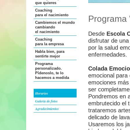
que quieres
Coaching
para el nacimiento
Programa 
Cambiemos el mundo
cambiando
el nacimiento
Desde
Escola 
Coaching
disfrutar de una
para la empresa
por la salud em
Habla bien, para
enfermedades.
sentirte mejor
Programa
Colada Emocio
personalizado.
Pídenoslo, te lo
emocional para o
hacemos a medida
emociones más d
ser completamen
Horarios
Pondremos en a
Galería de fotos
embrutecido el 
Agradecimientos
trataremos arte
delicado de lava
Usaremos los ja